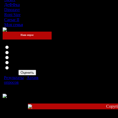
ДеФФка
[2]
Dinozavr
[2]
Roni Size
[0]
Caesar II
[2]
Моя семья
[3]
Наш опрос
Оцените мой сайт
Отлично
Хорошо
Неплохо
Плохо
Ужасно
Результаты
|
Архив
опросов
Всего ответов:
107
Copyri