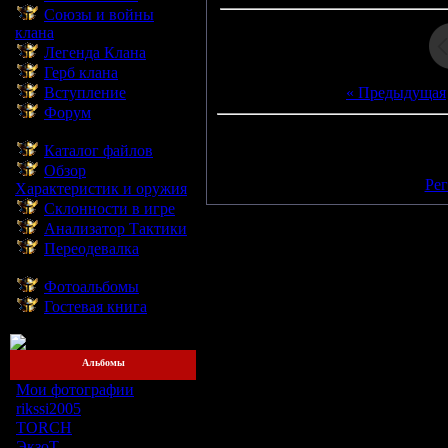
Союзы и войны
клана
Легенда Клана
Герб клана
Вступление
« Предыдущая
Форум
--------------------------
Всего комментариев:
0
Каталог файлов
Добавлять комментарии могут
Обзор
[
Рег
Характеристик и оружия
Склонности в игре
Анализатор Тактики
Переодевалка
--------------------------
Фотоальбомы
Гостевая книга
--------------------------
Альбомы
Мои фотографии
[5]
rikssi2005
[1]
TORCH
[4]
ЭкзоТ
[6]