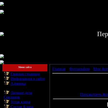
Пер
Меню сайта
Главная
»
Фотоальбом
»
Мои фот
Главная страница
Информация о сайте
Админка
Просмотров: 840 | Размеры: 15
--------------------------
25.1
Личные дела
Просмотреть фот
Сокланов
Устав клана
Состав Клана