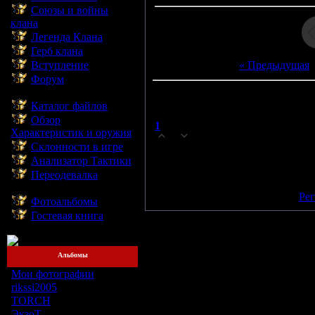
Союзы и войны
клана
Легенда Клана
Герб клана
Вступление
« Предыдущая
Форум
--------------------------
Всего комментариев:
1
Каталог файлов
Пор
Обзор
1
Cipo4ka
(02.04.2009 09:56:03)
Характеристик и оружия
0
Склонности в игре
wow :hug: :cheek: :stap:
Анализатор Тактики
Переодевалка
Добавлять комментарии могут
--------------------------
[
Рег
Фотоальбомы
Гостевая книга
--------------------------
Альбомы
Мои фотографии
[5]
rikssi2005
[1]
TORCH
[4]
ЭкзоТ
[6]