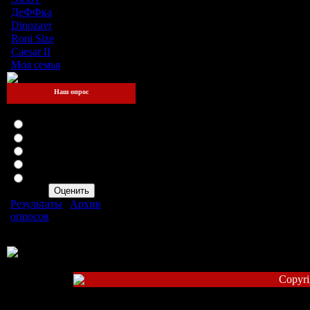
ДеФФка
[2]
Dinozavr
[2]
Roni Size
[0]
Caesar II
[2]
Моя семья
[3]
Наш опрос
Оцените мой сайт
Отлично
Хорошо
Неплохо
Плохо
Ужасно
Результаты
|
Архив
опросов
Всего ответов:
107
Copyri