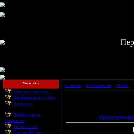
Пер
Меню сайта
Главная
»
Фотоальбом
»
ЭкзоТ
» 
Главная страница
Информация о сайте
Админка
Просмотров: 868 | Размеры: 197
--------------------------
15.
Личные дела
Просмотреть фот
Сокланов
Устав клана
Состав Клана